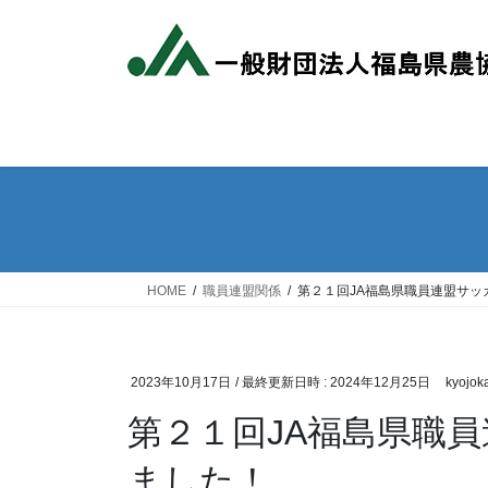
コ
ナ
ン
ビ
テ
ゲ
ン
ー
ツ
シ
へ
ョ
ス
ン
キ
に
ッ
移
プ
動
HOME
職員連盟関係
第２１回JA福島県職員連盟サッ
2023年10月17日
/ 最終更新日時 :
2024年12月25日
kyojoka
第２１回JA福島県職
ました！