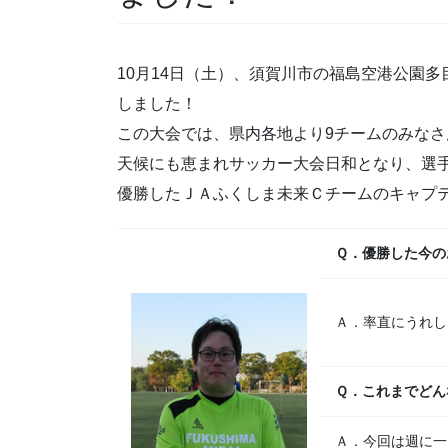
10月14日（土）、須賀川市の福島空港公園
しました！
この大会では、県内各地より9チームのみな
天候にも恵まれサッカー大会日和となり、選
優勝したＪＡふくしま未来Ｃチームのキャプテ
Ｑ．優勝した今の
Ａ．率直にうれし
Ｑ．これまでどん
Ａ．今回は週に一