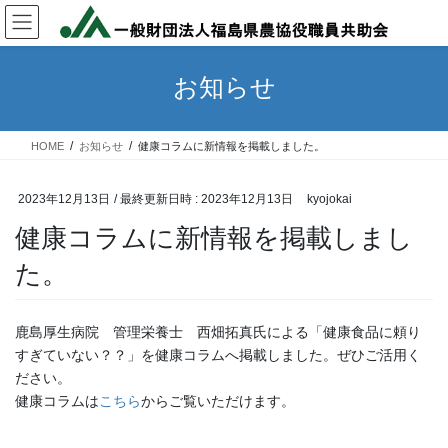
コ
ナ
ン
ビ
テ
ゲ
ン
ー
お知らせ
ツ
シ
へ
ョ
ス
ン
HOME
お知らせ
健康コラムに新情報を掲載しました。
キ
に
ッ
移
プ
動
2023年12月13日
/ 最終更新日時 :
2023年12月13日
kyojokai
健康コラムに新情報を掲載しまし
た。
鹿島厚生病院 管理栄養士 西畑拓真氏による「健康食品に頼り
すぎていない？？」を健康コラムへ掲載しました。ぜひご活用く
ださい。
健康コラムは
こちら
からご覧いただけます。